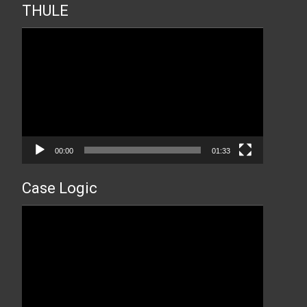
THULE
Прегледач
видео
записа
00:00
01:33
Case Logic
Прегледач
видео
записа