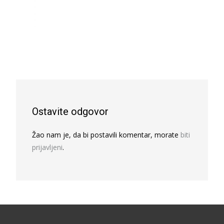
Ostavite odgovor
Žao nam je, da bi postavili komentar, morate
biti
prijavljeni
.