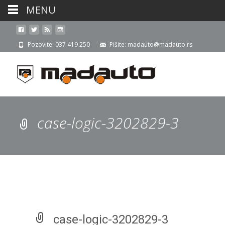
MENU
Pozovite: 037 419 250
Pišite: madauto@madauto.rs
case-logic-3202829-3
case-logic-3202829-3