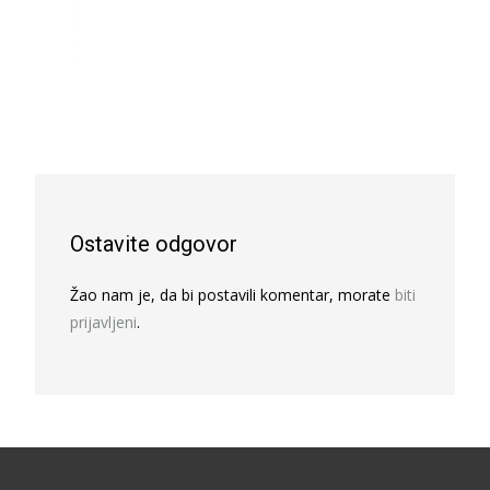
Ostavite odgovor
Žao nam je, da bi postavili komentar, morate
biti
prijavljeni
.