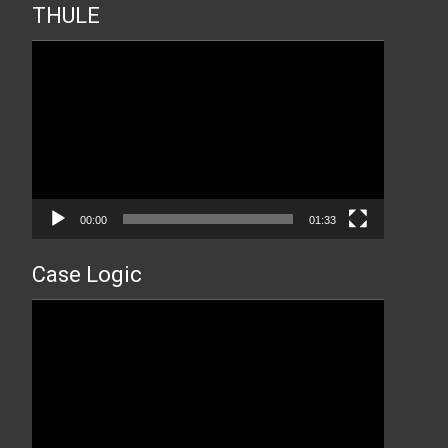
THULE
Прегледач
видео
записа
00:00
01:33
Case Logic
Прегледач
видео
записа