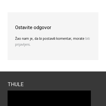
Ostavite odgovor
Žao nam je, da bi postavili komentar, morate
biti
prijavljeni
.
THULE
Прегледач
видео
записа