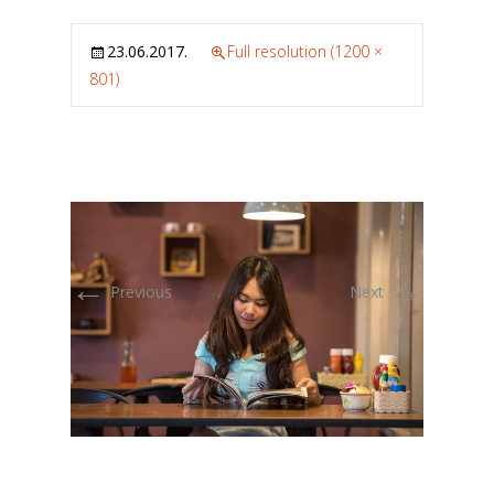
23.06.2017.
Full resolution (1200 ×
801)
←
→
Previous
Next