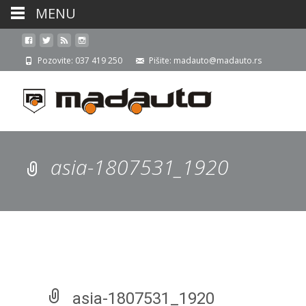
MENU
Pozovite: 037 419 250
Pišite: madauto@madauto.rs
asia-1807531_1920
asia-1807531_1920