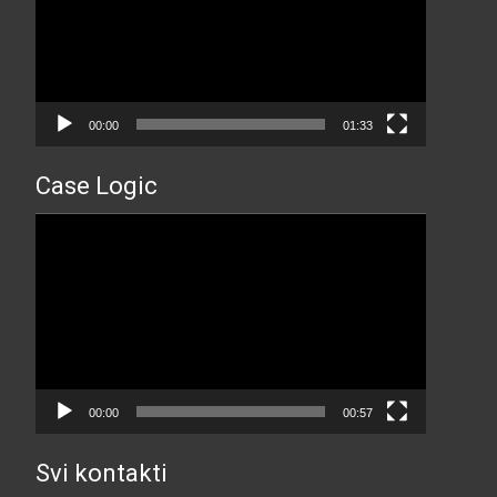
00:00
01:33
Case Logic
Прегледач
видео
записа
00:00
00:57
Svi kontakti