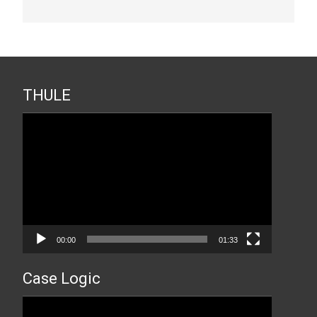
THULE
Прегледач
видео
записа
00:00
01:33
Case Logic
Прегледач