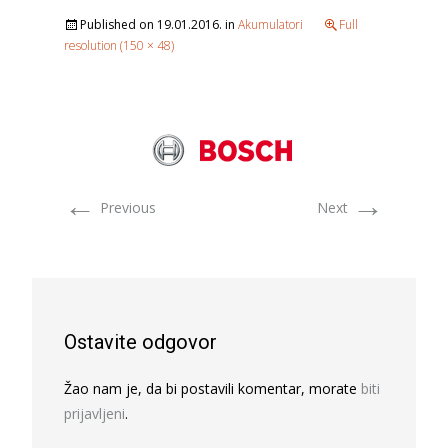
Published on
19.01.2016.
in
Akumulatori
Full
resolution (150 × 48)
←
→
Previous
Next
Ostavite odgovor
Žao nam je, da bi postavili komentar, morate
biti
prijavljeni
.