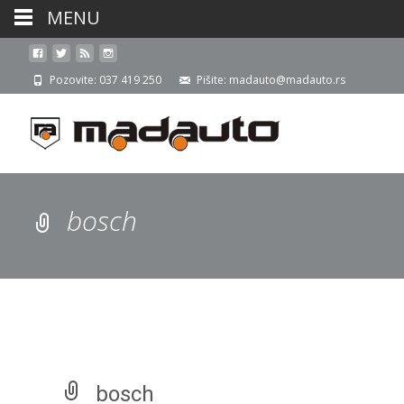
MENU
Pozovite: 037 419 250
Pišite: madauto@madauto.rs
bosch
bosch