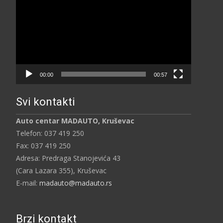
видео
записа
00:00
00:57
Svi kontakti
Auto centar MADAUTO, Kruševac
Telefon: 037 419 250
Fax: 037 419 250
Adresa: Predraga Stanojevića 43
(Cara Lazara 355), Kruševac
E-mail:
madauto@madauto.rs
Brzi kontakt