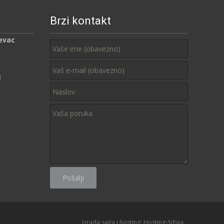
Brzi kontakt
evac
3
Izrada sajta i hosting:
Hosting-Srbija