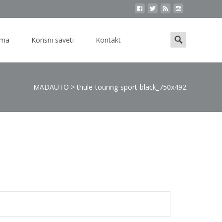
Search
ama
Korisni saveti
Kontakt
for:
MADAUTO
>
thule-touring-sport-black_750x492