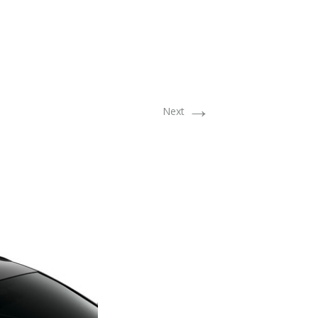
→
Next