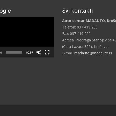
ogic
Svi kontakti
ч
Auto centar MADAUTO, Kruš
Telefon: 037 419 250
Fax: 037 419 250
Adresa: Predraga Stanojevića 4
(Cara Lazara 355), Kruševac
E-mail:
madauto@madauto.rs
00
00:57