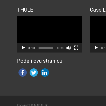
THULE
Case L
Прегледач
Прегледа
видео
видео
записа
записа
00:00
01:33
00:
Podeli ovu stranicu
Copyright © MADAUTO