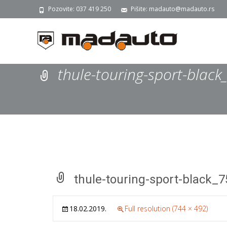
Pozovite: 037 419 250
Pišite: madauto@madauto.rs
thule-touring-sport-blac
thule-touring-sport-black_
18.02.2019.
Full resolution (744 × 492)