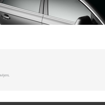
javljeni
.