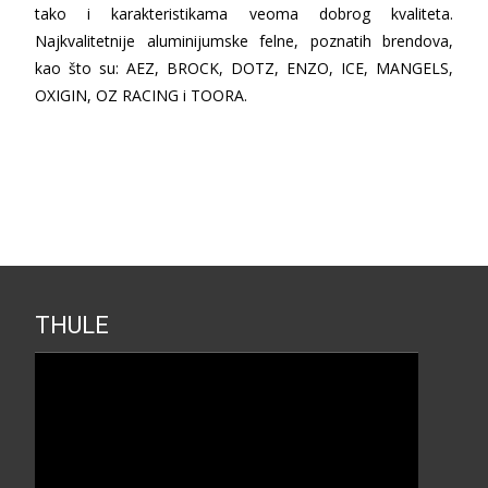
tako i karakteristikama veoma dobrog kvaliteta.
Najkvalitetnije aluminijumske felne, poznatih brendova,
kao što su: AEZ, BROCK, DOTZ, ENZO, ICE, MANGELS,
OXIGIN, OZ RACING i TOORA.
THULE
Прегледач
видео
записа