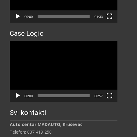
00:00
01:33
Case Logic
Прегледач
видео
записа
00:00
00:57
Svi kontakti
Auto centar MADAUTO, Kruševac
Telefon: 037 419 250