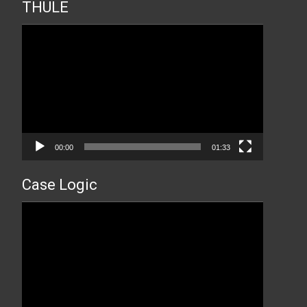
THULE
Прегледач
видео
записа
00:00
01:33
Case Logic
Прегледач
видео
записа