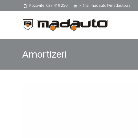
Pozovite: 037 419 250
Pišite: madauto@madauto.rs
Amortizeri