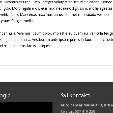
bus. Vivamus et urna justo. Integer volutpat sollicitudin eleifend. Done
t ligula. Morbi ligula eros, euismod nec nunc dignissim, mollis egesta
scipit vehicula ex. Maecenas maximus purus sit amet malesuada vestibulu
d ipsum feugiat mollis.
emper nulla. Vivamus ipsum dolor, molestie eu quam eu, vehicula feug
m congue id non nulla. Vestibulum ante ipsum primis in faucibus orci luc
isus et purus facilisis aliquet.
ogic
Svi kontakti
ч
Auto centar MADAUTO, Kruš
Telefon: 037 419 250