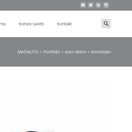
Search
ama
Korisni saveti
Kontakt
for:
MADAUTO
>
Portfolio
>
Auto delovi
>
Amortizeri