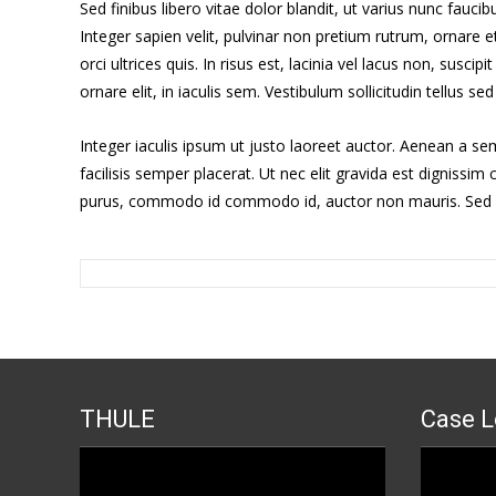
Sed finibus libero vitae dolor blandit, ut varius nunc fauci
Integer sapien velit, pulvinar non pretium rutrum, ornare e
orci ultrices quis. In risus est, lacinia vel lacus non, su
ornare elit, in iaculis sem. Vestibulum sollicitudin tellus se
Integer iaculis ipsum ut justo laoreet auctor. Aenean a s
facilisis semper placerat. Ut nec elit gravida est dignissi
purus, commodo id commodo id, auctor non mauris. Sed id r
THULE
Case L
Прегледач
Прегледа
видео
видео